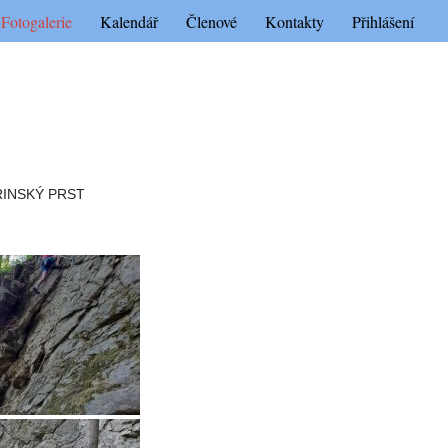
Fotogalerie
Kalendář
Členové
Kontakty
Přihlášení
ŘINSKÝ PRST