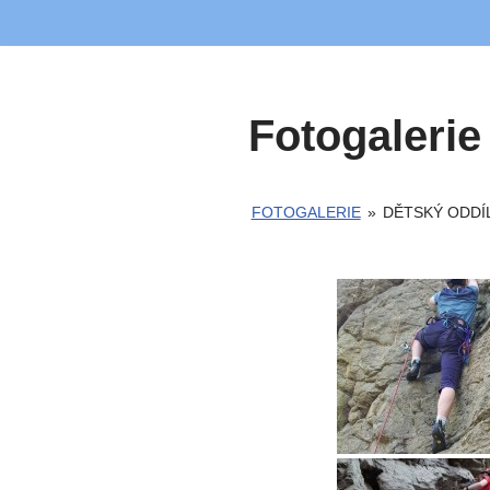
Přeskočit
na
obsah
Fotogalerie
FOTOGALERIE
»
DĚTSKÝ ODDÍL